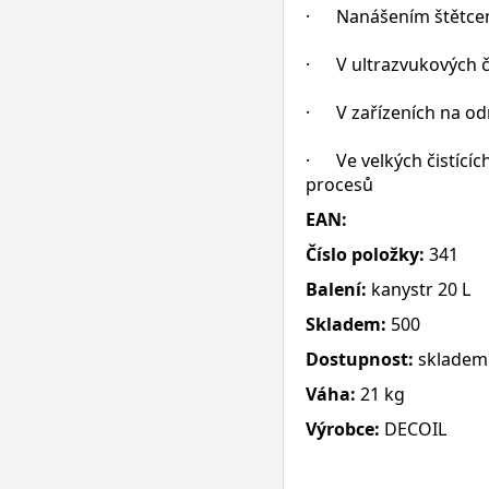
· Nanášením štětce
· V ultrazvukových či
· V zařízeních na od
· Ve velkých čistícíc
procesů
EAN:
Číslo položky:
341
Balení:
kanystr 20 L
Skladem:
500
Dostupnost:
skladem
Váha:
21 kg
Výrobce:
DECOIL