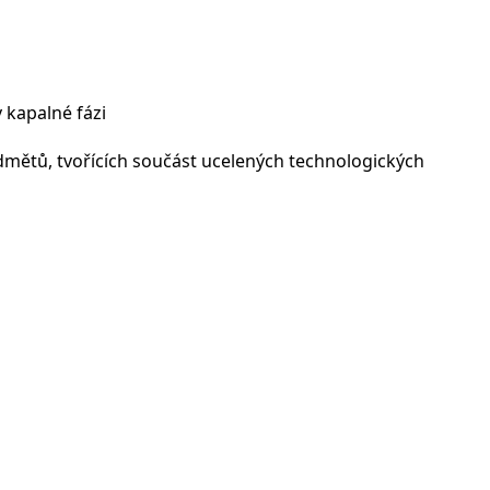
kapalné fázi
edmětů, tvořících součást ucelených technologických