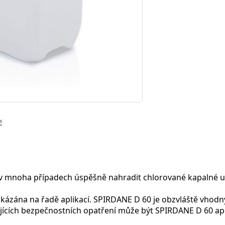
č
mnoha případech úspěšně nahradit chlorované kapalné uhlov
kázána na řadě aplikací. SPIRDANE D 60 je obzvláště vhodný 
jících bezpečnostních opatření může být SPIRDANE D 60 apl