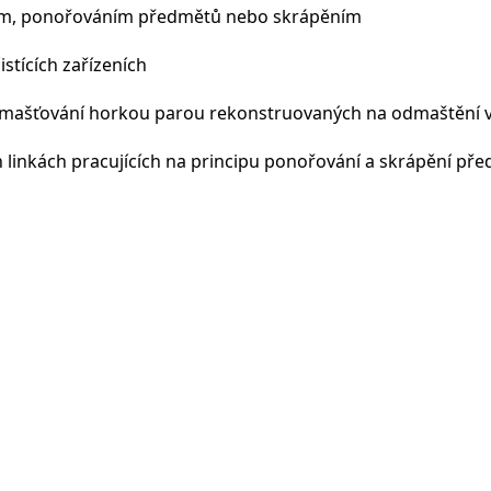
m, ponořováním předmětů nebo skrápěním
stících zařízeních
mašťování horkou parou rekonstruovaných na odmaštění v 
h linkách pracujících na principu ponořování a skrápění př