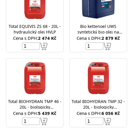
Total EQUIVIS ZS 68 - 20L -
Bio kettenoel UWS
hydraulický olej HVLP
syntetický bio olej na
řetězy pil
Cena s DPH:
2 474 Kč
Cena s DPH:
2 879 Kč
Total BIOHYDRAN TMP 46 -
Total BIOHYDRAN TMP 32 -
20L - biologicky
20L - biologicky
odbouratelný hydraulický
odbouratelný hydraulický
Cena s DPH:
5 439 Kč
Cena s DPH:
6 056 Kč
olej ISO VG 46
olej ISO VG 32