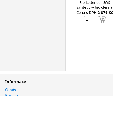
Bio kettenoel UWS
syntetický bio olej na
řetězy pil
Cena s DPH:
2 879 K
Informace
O nás
Kontakt
Obchodní podmínky
Zaruční podmínky a reklamace