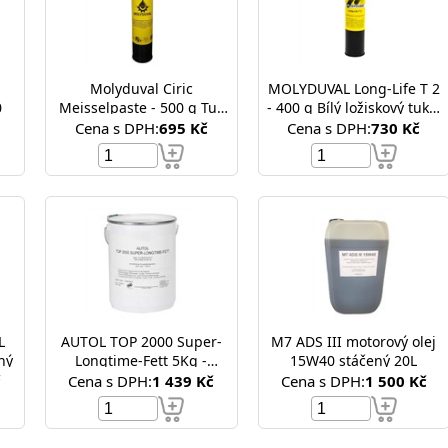
Molyduval Ciric
MOLYDUVAL Long-Life T 2
0
Meisselpaste - 500 g Tuk
- 400 g Bílý ložiskový tuk s
na bourací kladivo bagru
PTFE
Cena s DPH:
695 Kč
Cena s DPH:
730 Kč
L
AUTOL TOP 2000 Super-
M7 ADS III motorový olej
ný
Longtime-Fett 5Kg -
15W40 stáčený 20L
plastické mazivo, vazelina
č
Cena s DPH:
1 439 Kč
Cena s DPH:
1 500 Kč