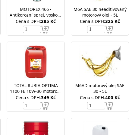
MOTOREX 466 -
M6A SAE 30 neaditivovaný
Antikorozní sprej, vosková
motorový olej - 5L
ochrana
Cena s DPH:
285 Kč
Cena s DPH:
325 Kč
TOTAL RUBIA OPTIMA
M6AD motorový olej SAE
1100 FE 10W-30 motorový
30 - 5L
olej pro nákladní
Cena s DPH:
349 Kč
Cena s DPH:
400 Kč
automobily - 20L