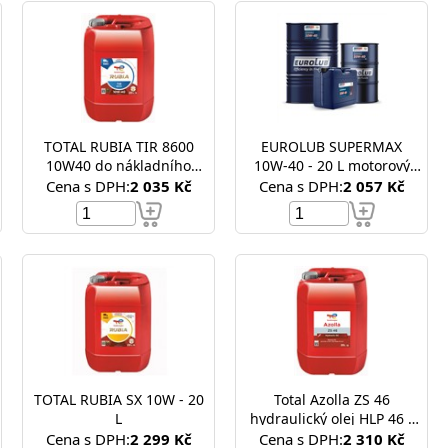
TOTAL RUBIA TIR 8600
EUROLUB SUPERMAX
10W40 do nákladního
10W-40 - 20 L motorový
auta - náhradní obal
olej do nákladního auta
Cena s DPH:
2 035 Kč
Cena s DPH:
2 057 Kč
228.51 ( stáčený )
TOTAL RUBIA SX 10W - 20
Total Azolla ZS 46
L
hydraulický olej HLP 46 -
20L
Cena s DPH:
2 299 Kč
Cena s DPH:
2 310 Kč