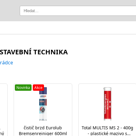
 STAVEBNÍ TECHNIKA
 rádce
Novinka
Akce
L
čistič brzd Eurolub
Total MULTIS MS 2 - 400g
ný
Bremsenreiniger 600ml
- plastické mazivo s