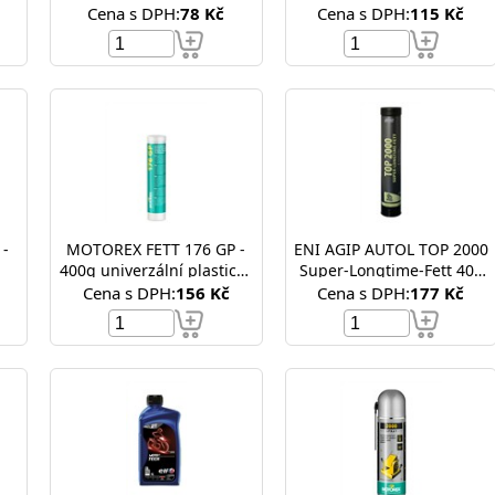
obsahem grafitu
Cena s DPH:
78 Kč
Cena s DPH:
115 Kč
 -
MOTOREX FETT 176 GP -
ENI AGIP AUTOL TOP 2000
400g univerzální plastické
Super-Longtime-Fett 400
mazivo
g - plastické mazivo,
Cena s DPH:
156 Kč
Cena s DPH:
177 Kč
vazelina