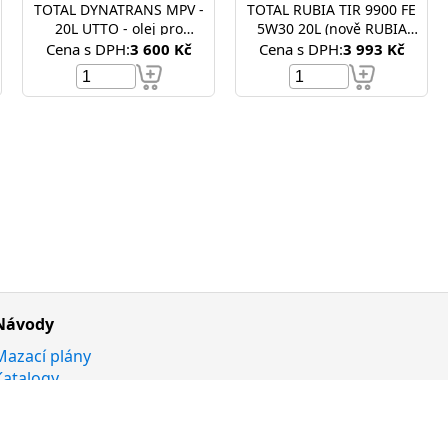
TOTAL DYNATRANS MPV -
TOTAL RUBIA TIR 9900 FE
20L UTTO - olej pro
5W30 20L (nově RUBIA
převodovku, hydrauliku a
OPTIMA 3500 FE 5W-30 )
Cena s DPH:
3 600 Kč
Cena s DPH:
3 993 Kč
mokré brzdy
Návody
Mazací plány
Katalogy
Chytrý rádce