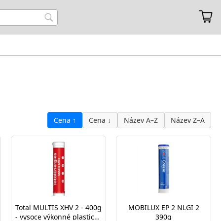
Cena ↑
Cena ↓
Název A–Z
Název Z–A
Total MULTIS XHV 2 - 400g
MOBILUX EP 2 NLGI 2
- vysoce výkonné plastické
390g