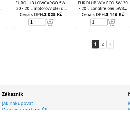
EUROLUB LOWCARGO 5W-
EUROLUB WIV ECO 5W-30
30 - 20 L motorový olej do
- 20 L Longlife olej 5W30
náklaďáku ACEA E6 / E7 /
504.00/507.00
č
Cena s DPH:
3 025 Kč
Cena s DPH:
3 146 Kč
E9 MB 228.31 / 228.51
1
2
»
Zákazník
Jak nakupovat
Doprava zboží po ČR
Doprava zboží Slovensko
Ochrana osobních údajů
Používáni cookies