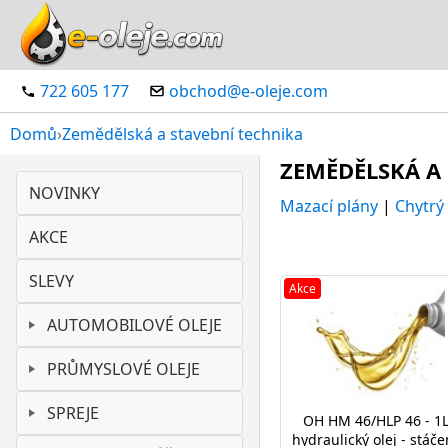
722 605 177
obchod@e-oleje.com
Domů
›
Zemědělská a stavební technika
ZEMĚDĚLSKÁ A
NOVINKY
Mazací plány
|
Chytrý
AKCE
SLEVY
Akce
AUTOMOBILOVÉ OLEJE
PRŮMYSLOVÉ OLEJE
SPREJE
OH HM 46/HLP 46 - 1
hydraulický olej - stáče