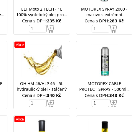
-
ELF Moto 2 TECH - 1L
MOTOREX SPRAY 2000 -
vé,
100% syntetický olej pro 2
mazivo s extrémní
é
taktní motory
přilnavostí
Cena s DPH:
235 Kč
Cena s DPH:
283 Kč
Akce
E
OH HM 46/HLP 46 - 5L
MOTOREX CABLE
hydraulický olej - stáčený
PROTECT SPRAY - 500ml -
mazivo na lana
Cena s DPH:
340 Kč
Cena s DPH:
343 Kč
Akce