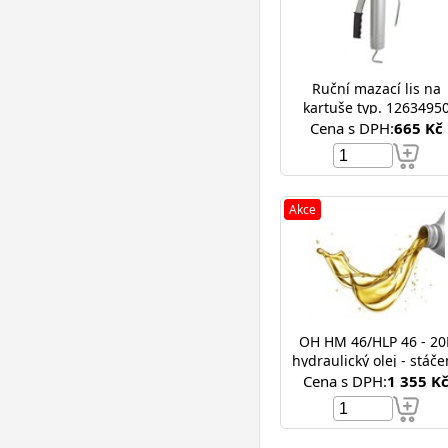
Ruční mazací lis na
kartuše typ. 1263495
Cena s DPH:
665 Kč
Akce
OH HM 46/HLP 46 - 20
hydraulický olej - stáče
Cena s DPH:
1 355 K