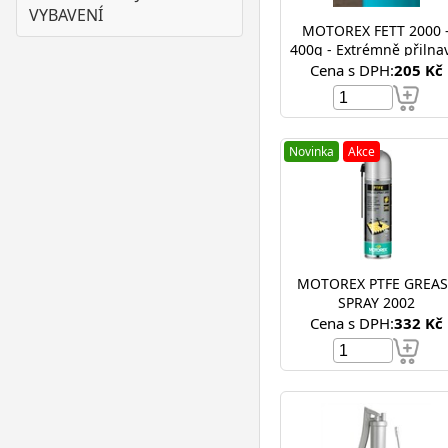
VYBAVENÍ
MOTOREX FETT 2000 
400g - Extrémně přilna
absolutně voděodoln
Cena s DPH:
205 Kč
vysokotlaké mazivo
Novinka
Akce
MOTOREX PTFE GREAS
SPRAY 2002
Cena s DPH:
332 Kč