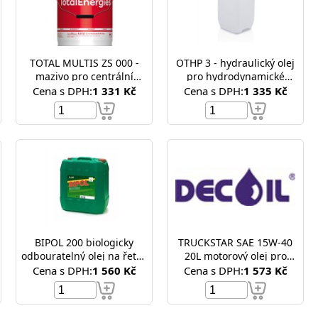
TOTAL MULTIS ZS 000 -
OTHP 3 - hydraulický olej
mazivo pro centrální
pro hydrodynamické
mazání 5kg
mechanismy- 20L
Cena s DPH:
1 331 Kč
Cena s DPH:
1 335 Kč
BIPOL 200 biologicky
TRUCKSTAR SAE 15W-40
odbouratelný olej na řetěz
20L motorový olej pro
motorové pily 20L
nákladní vozy
Cena s DPH:
1 560 Kč
Cena s DPH:
1 573 Kč