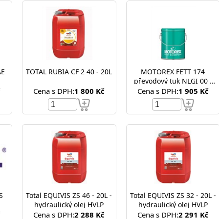
AE
TOTAL RUBIA CF 2 40 - 20L
MOTOREX FETT 174
převodový tuk NLGI 00 -
4,5kg
č
Cena s DPH:
1 800 Kč
Cena s DPH:
1 905 Kč
S
Total EQUIVIS ZS 46 - 20L -
Total EQUIVIS ZS 32 - 20L -
hydraulický olej HVLP
hydraulický olej HVLP
č
Cena s DPH:
2 288 Kč
Cena s DPH:
2 291 Kč