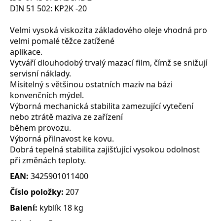
DIN 51 502: KP2K -20
Velmi vysoká viskozita základového oleje vhodná pro
velmi pomalé těžce zatížené
aplikace.
Vytváří dlouhodobý trvalý mazací film, čímž se snižují
servisní náklady.
Mísitelný s většinou ostatních maziv na bázi
konvenčních mýdel.
Výborná mechanická stabilita zamezující vytečení
nebo ztrátě maziva ze zařízení
během provozu.
Výborná přilnavost ke kovu.
Dobrá tepelná stabilita zajišťující vysokou odolnost
při změnách teploty.
EAN:
3425901011400
Číslo položky:
207
Balení:
kyblík 18 kg