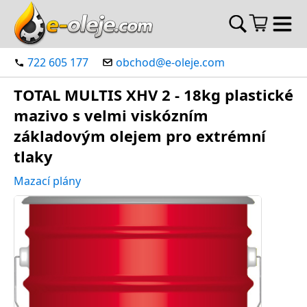
722 605 177
obchod@e-oleje.com
TOTAL MULTIS XHV 2 - 18kg plastické
mazivo s velmi viskózním
základovým olejem pro extrémní
tlaky
Mazací plány