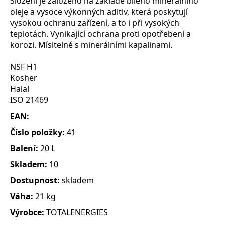
Složení je založeno na základě bílého minerálního
oleje a vysoce výkonných aditiv, která poskytují
vysokou ochranu zařízení, a to i při vysokých
teplotách. Vynikající ochrana proti opotřebení a
korozi. Mísitelné s minerálními kapalinami.
NSF H1
Kosher
Halal
ISO 21469
EAN:
Číslo položky:
41
Balení:
20 L
Skladem:
10
Dostupnost:
skladem
Váha:
21 kg
Výrobce:
TOTALENERGIES