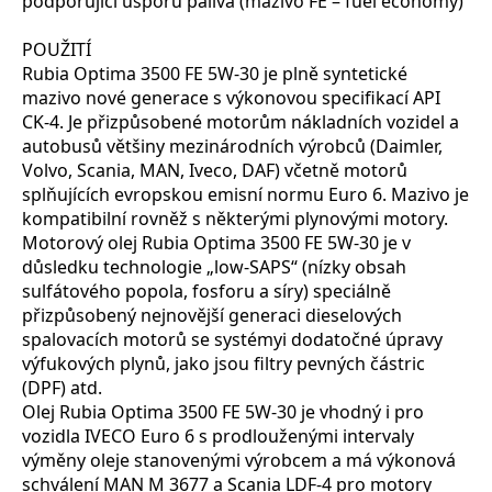
podporující úsporu paliva (mazivo FE – fuel economy)
POUŽITÍ
Rubia Optima 3500 FE 5W-30 je plně syntetické
mazivo nové generace s výkonovou specifikací API
CK-4. Je přizpůsobené motorům nákladních vozidel a
autobusů většiny mezinárodních výrobců (Daimler,
Volvo, Scania, MAN, Iveco, DAF) včetně motorů
splňujících evropskou emisní normu Euro 6. Mazivo je
kompatibilní rovněž s některými plynovými motory.
Motorový olej Rubia Optima 3500 FE 5W-30 je v
důsledku technologie „low-SAPS“ (nízky obsah
sulfátového popola, fosforu a síry) speciálně
přizpůsobený nejnovější generaci dieselových
spalovacích motorů se systémyi dodatočné úpravy
výfukových plynů, jako jsou filtry pevných částric
(DPF) atd.
Olej Rubia Optima 3500 FE 5W-30 je vhodný i pro
vozidla IVECO Euro 6 s prodlouženými intervaly
výměny oleje stanovenými výrobcem a má výkonová
schválení MAN M 3677 a Scania LDF-4 pro motory