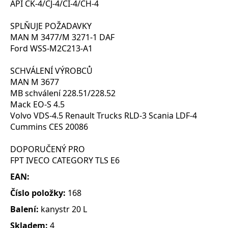
API CK-4/CJ-4/CI-4/CH-4
SPLŇUJE POŽADAVKY
MAN M 3477/M 3271-1 DAF
Ford WSS-M2C213-A1
SCHVÁLENÍ VÝROBCŮ
MAN M 3677
MB schválení 228.51/228.52
Mack EO-S 4.5
Volvo VDS-4.5 Renault Trucks RLD-3 Scania LDF-4
Cummins CES 20086
DOPORUČENÝ PRO
FPT IVECO CATEGORY TLS E6
EAN:
Číslo položky:
168
Balení:
kanystr 20 L
Skladem:
4