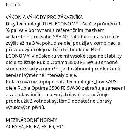
Euro 6.
VÝKON A VÝHODY PRO ZÁKAZNÍKA
Díky technologii FUEL ECONOMY ušetří v průměru 1
% paliva v porovnaní s referenčním mazivem
viskozitního rozsahu SAE 40. Táto hodnota sa může
zvýšit až na 3 %, pokud se olej použije v kombinaci s
převodovými oleji na bázi technologie FUEL
ECONOMY. V důsledku velmi vysoké tepelné stability
oleje zajišťuje Rubia Optima 3500 FE 5W-30 snadné
studené starty a umožňuje dosáhnout prodloužené
servisní výměnné intervaly oleje.
Pokroková nízkopopelnatá technologie „low-SAPS“
oleje Rubia Optima 3500 FE 5W-30 zabraňuje zanesení
a zablokování filtru pevných částic a umožňuje
prodloužit životnost systémů dodatečné úpravy
výfukových plynů.
MEZINÁRODNÍ NORMY
ACEA E4, E6, E7, E8, E9, E11